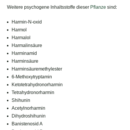
Weitere psychogene Inhaltsstoffe dieser
Pflanze
sind:
Harmin-N-oxid
Harmol
Harmalol
Harmalinsäure
Harminamid
Harminsäure
Harminsäuremethylester
6-Methoxytryptamin
Ketotetrahydronorharmin
Tetrahydronorharmin
Shihunin
Acetylnorharmin
Dihydroshihunin
Banistenosid A