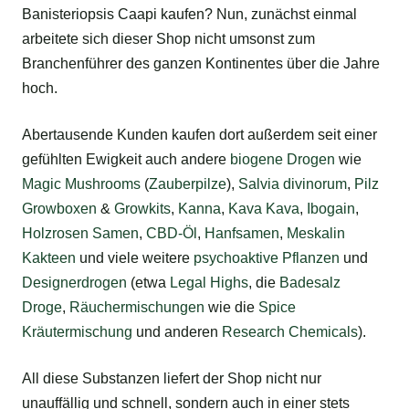
Banisteriopsis Caapi kaufen? Nun, zunächst einmal
arbeitete sich dieser Shop nicht umsonst zum
Branchenführer des ganzen Kontinentes über die Jahre
hoch.
Abertausende Kunden kaufen dort außerdem seit einer
gefühlten Ewigkeit auch andere
biogene
Drogen
wie
Magic Mushrooms
(
Zauberpilze
),
Salvia divinorum
,
Pilz
Growboxen
&
Growkits
,
Kanna
,
Kava Kava
,
Ibogain
,
Holzrosen Samen
,
CBD-Öl
,
Hanfsamen
,
Meskalin
Kakteen
und viele weitere
psychoaktive Pflanzen
und
Designerdrogen
(etwa
Legal Highs
, die
Badesalz
Droge
,
Räuchermischungen
wie die
Spice
Kräutermischung
und anderen
Research Chemicals
).
All diese Substanzen liefert der Shop nicht nur
unauffällig und schnell, sondern auch in einer stets