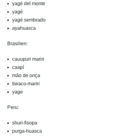
yagé del monte
yagé
yagé sembrado
ayahuasca
Brasilien:
cauupuri mariri
caapí
mão de onça
tiwaco-mariri
yage
Peru:
shuri-fisopa
purga-huasca