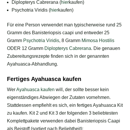
Diplopterys Cabrerana (
hier
kaufen)
Psychotria Viridis (
hier
kaufen)
Für eine Person verwendet man typischerweise rund 25
Gramm des Banisteriopsis caapi und entweder 25
Gramm
Psychotria Viridis
, 8 Gramm
Mimosa Hostilis
ODER 12 Gramm
Diplopterys Cabrerana
. Die genauen
Zubereitungsrezepte finden sich in der genannten
Ayahuasca-Abhandlung.
Fertiges Ayahuasca kaufen
Wer
Ayahuasca kaufen
will, der sollte besser kein
eigenständiges Abwiegen der Zutaten vornehmen.
Stattdessen empfiehlt es sich, ein fertiges Ayahuasca Kit
zu kaufen. Kit 2 und Kit 3 der folgenden 3 beliebtesten
Komplettpakete verwenden dabei Banisteriopsis Caapi
als Beistoff (sortiert nach Beliebtheit):