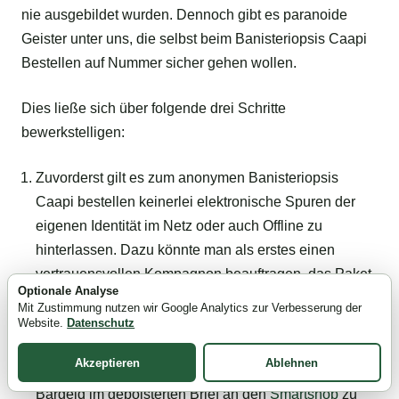
nie ausgebildet wurden. Dennoch gibt es paranoide
Geister unter uns, die selbst beim Banisteriopsis Caapi
Bestellen auf Nummer sicher gehen wollen.
Dies ließe sich über folgende drei Schritte
bewerkstelligen:
Zuvorderst gilt es zum anonymen Banisteriopsis
Caapi bestellen keinerlei elektronische Spuren der
eigenen Identität im Netz oder auch Offline zu
hinterlassen. Dazu könnte man als erstes einen
vertrauensvollen Kompagnon beauftragen, das Paket
Optionale Analyse
an dessen Adresse zu bestellen.
Mit Zustimmung nutzen wir Google Analytics zur Verbesserung der
In einem zweiten Safety-Schritt könnte man auch das
Website.
Datenschutz
Bezahlen von ebenjenem erledigen lassen. Eine
Akzeptieren
Ablehnen
andere Option wäre noch, den nötigen Betrag als
Bargeld im gepolsterten Brief an den
Smartshop
zu