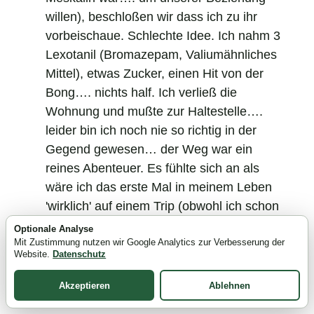
willen), beschloßen wir dass ich zu ihr
vorbeischaue. Schlechte Idee. Ich nahm 3
Lexotanil (Bromazepam, Valiumähnliches
Mittel), etwas Zucker, einen Hit von der
Bong…. nichts half. Ich verließ die
Wohnung und mußte zur Haltestelle….
leider bin ich noch nie so richtig in der
Gegend gewesen… der Weg war ein
reines Abenteuer. Es fühlte sich an als
wäre ich das erste Mal in meinem Leben
'wirklich' auf einem Trip (obwohl ich schon
viel extremere Erfahrungen gehabt
Optionale Analyse
Mit Zustimmung nutzen wir Google Analytics zur Verbesserung der
habe…)…. so stellte ich mir
LSD
mit 10
Website.
Datenschutz
Jahren vor. Ich hörte wieder Aphex
Twin,überall noch immer blinkende
Akzeptieren
Ablehnen
Hologramme und die wildesten Optix die