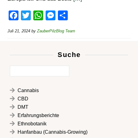
F
T
W
M
T
a
wi
h
e
eil
Juli 21, 2024
by
ZauberPilzBlog Team
c
tt
at
ss
e
e
er
s
e
n
b
A
n
Suche
o
p
g
o
p
er
k
Cannabis
CBD
DMT
Erfahrungsberichte
Ethnobotanik
Hanfanbau (Cannabis-Growing)