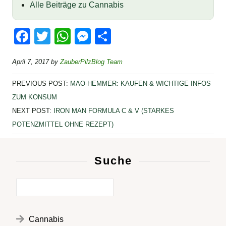
Alle Beiträge zu Cannabis
F
T
W
M
T
a
wi
h
e
eil
April 7, 2017
by
ZauberPilzBlog Team
c
tt
at
ss
e
e
er
s
e
n
PREVIOUS POST:
MAO-HEMMER: KAUFEN & WICHTIGE INFOS
b
A
n
ZUM KONSUM
NEXT POST:
IRON MAN FORMULA C & V (STARKES
o
p
g
POTENZMITTEL OHNE REZEPT)
o
p
er
k
Suche
Cannabis