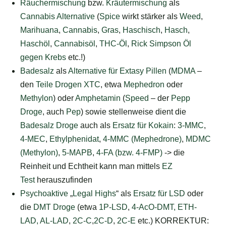
Räuchermischung
bzw.
Kräutermischung
als
Cannabis Alternative
(
Spice
wirkt stärker als
Weed
,
Marihuana
,
Cannabis
,
Gras
,
Haschisch
,
Hasch
,
Haschöl
,
Cannabisöl
,
THC-Öl
,
Rick Simpson Öl
gegen Krebs
etc.!)
Badesalz
als
Alternative für Extasy Pillen
(
MDMA
–
den
Teile Drogen XTC
, etwa
Mephedron
oder
Methylon
) oder
Amphetamin
(
Speed
– der
Pepp
Droge
, auch
Pep
) sowie stellenweise dient die
Badesalz Droge
auch als
Ersatz für Kokain
:
3-MMC
,
4-MEC
,
Ethylphenidat
,
4-MMC (Mephedrone)
,
MDMC
(Methylon)
,
5-MAPB
,
4-FA (bzw. 4-FMP)
-> die
Reinheit und Echtheit kann man mittels
EZ
Test
herauszufinden
Psychoaktive
„
Legal Highs
“ als
Ersatz für LSD
oder
die
DMT Droge
(etwa
1P-LSD
,
4-AcO-DMT,
ETH-
LAD,
AL-LAD
,
2C-C
,
2C-D
,
2C-E
etc.) KORREKTUR: