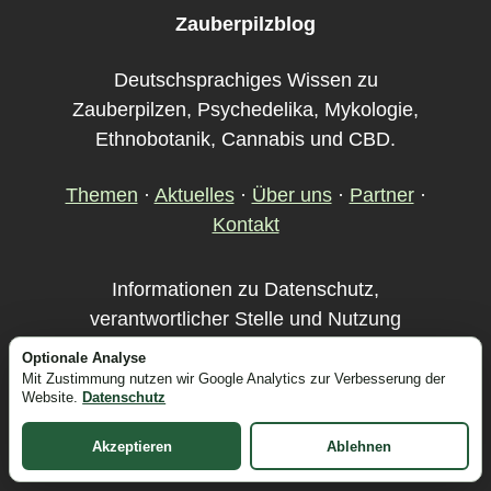
Zauberpilzblog
Deutschsprachiges Wissen zu
Zauberpilzen, Psychedelika, Mykologie,
Ethnobotanik, Cannabis und CBD.
Themen
·
Aktuelles
·
Über uns
·
Partner
·
Kontakt
Informationen zu Datenschutz,
verantwortlicher Stelle und Nutzung
stehen im
Impressum und Datenschutz
.
Optionale Analyse
Mit Zustimmung nutzen wir Google Analytics zur Verbesserung der
Website.
Datenschutz
Startseite
Links
Impressum &
Akzeptieren
Ablehnen
Datenschutz
Kontakt