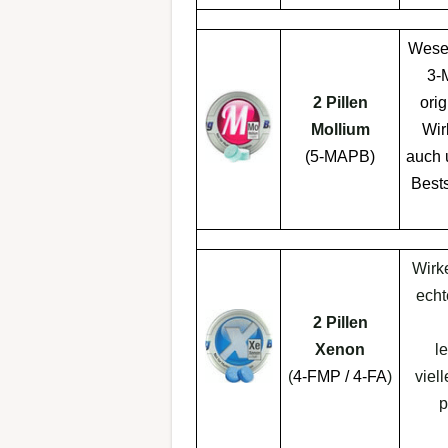
Wesen
3-
2 Pillen
ori
Mollium
Wir
(
5-MAPB
)
auch 
Best
Wirk
ech
2 Pillen
Xenon
l
(
4-FMP / 4-FA
)
viel
p