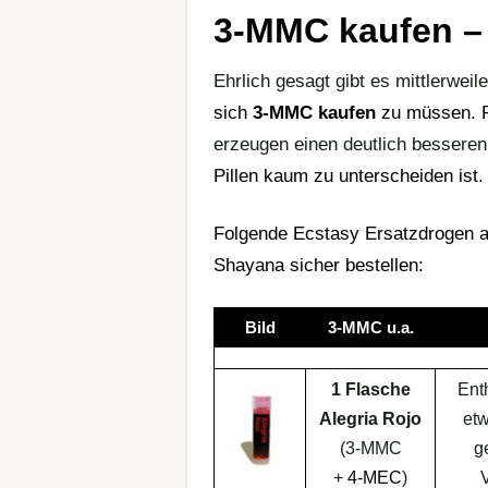
3-MMC kaufen – 
Ehrlich gesagt gibt es mittlerwei
sich
3-MMC kaufen
zu müssen.
erzeugen einen deutlich besseren
Pillen
kaum zu unterscheiden ist.
Folgende
Ecstasy
Ersatzdrogen a
Shayana sicher bestellen:
Bild
3-MMC u.a.
1 Flasche
Ent
Alegria Rojo
et
(3-MMC
g
+
4-MEC
)