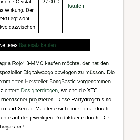
r eine
Crystal
27,00 €
kaufen
hs Wirkung
. Der
fekt liegt wohl
dwo dazwischen.
eiteres
Badesalz kaufen
egria Rojo“ 3-MMC kaufen möchte, der hat den
r spezieller Digitalwaage abwiegen zu müssen. Die
nommierten Hersteller BongBastic vorgenommen.
fizientere
Designerdrogen
,
welche die
XTC
thentischer projizieren. Diese
Partydrogen
sind
um und Xenon. Man lese sich nur einmal durch
chte auf der jeweiligen Produktseite durch. Die
begeistert!