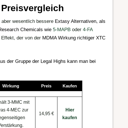
Preisvergleich
le aber wesentlich bessere
Extasy Alternativen
, als
Research Chemicals
wie
5-MAPB
oder
4-FA
 Effekt, der von der
MDMA Wirkung
richtiger
XTC
us der Gruppe der
Legal Highs
kann man bei
Wirkung
Preis
Kaufen
hält 3-MMC mit
was 4-MEC zur
Hier
14,95 €
egenseitigen
kaufen
Verstärkung.