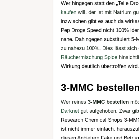
Wer hingegen statt den „
Teile Dr
kaufen
will, der ist mit Natrium g
inzwischen gibt es auch da wirksa
Pep Droge
Speed
nicht 100% iden
nahe. Dahingegen substituiert 
zu nahezu 100%. Dies lässt sich 
Räuchermischung
Spice
hinsicht
Wirkung
deutlich übertroffen wird.
3-MMC bestellen
Wer reines
3-MMC bestellen
möc
Darknet
gut aufgehoben. Zwar gib
Research Chemical Shops
3-MMC 
ist nicht immer einfach, herauszu
diesen Anbietern Fake und Betru