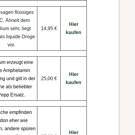
sagen flüssiges
C
. Ähnelt dem
Hier
lium sehr, liegt
14,95 €
kaufen
als liquide Droge
vor.
um erzeugt eine
ne
Amphetamin
Hier
ung
und gilt in der
25,00 €
kaufen
e als beliebter
Pepp
Ersatz
.
che empfinden
don eher wie
n
, andere spüren
Hier