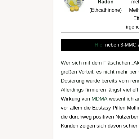
Radon
meh
(
Ethcathinone
)
Met
Ef
irgen
Hier
neben 3-MMC w
Wer sich mit dem Fläschchen „Al
großen Vorteil, es nicht mehr pe
Dosierung wurde bereits vom re
Allerdings firmieren längst viel ef
Wirkung
von
MDMA
wesentlich au
vor allem die
Ecstasy Pillen
Molli
die durchweg positiven Nutzerberi
Kunden zeigen sich davon schier 