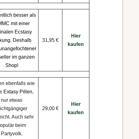
tlich besser als
MMC mit einer
ginalen
Ecstasy
Hier
kung
. Deshalb
31,95 €
kaufen
unangefochtener
seller im ganzen
Shop!
en ebenfalls wie
te
Extasy Pillen
,
nur etwas
Hier
eichtgängiger
29,00 €
kaufen
leicht. Auch sehr
opulär beim
Partyvolk.