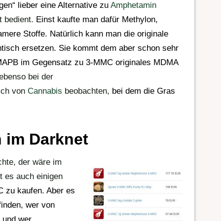
ogen
“ lieber eine
Alternative
zu
Amphetamin
ut bedient.
Einst kaufte man dafür
Methylon
,
mere Stoffe. Natürlich kann man die originale
tisch ersetzen. Sie kommt dem aber schon sehr
5-MAPB im Gegensatz zu 3-MMC originales
MDMA
ebenso bei der
lich von
Cannabis
beobachten,
bei dem die
Gras
 im Darknet
hte, der wäre im
t es auch einigen
zu kaufen. Aber es
finden, wer von
g und wer