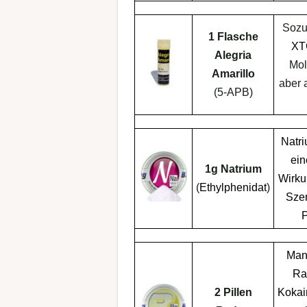
Sozu
1 Flasche
XT
Alegria
Mol
Amarillo
aber 
(5-APB)
Natri
ei
1g Natrium
Wirk
(
Ethylphenidat
)
Szen
Man
Ra
2 Pillen
Kokai