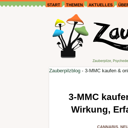
START
THEMEN
AKTUELLES
ÜBE
Zauberpilze, Psychede
Zauberpilzblog
-
3-MMC kaufen & onli
3-MMC kaufen
Wirkung, Er
CANNABIS
,
NEU