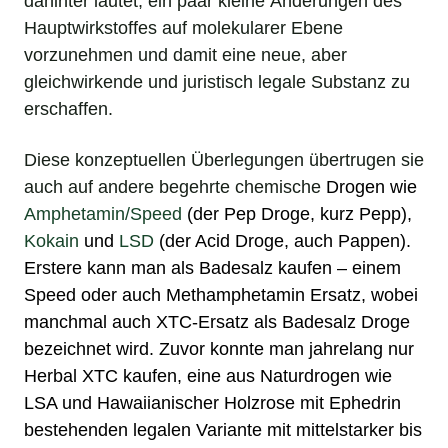
dahinter lautet, ein paar kleine Änderungen des
Hauptwirkstoffes auf molekularer Ebene
vorzunehmen und damit eine neue, aber
gleichwirkende und juristisch legale Substanz zu
erschaffen.
Diese konzeptuellen Überlegungen übertrugen sie
auch auf andere begehrte chemische
Drogen
wie
Amphetamin/Speed
(der
Pep Droge
, kurz
Pepp
),
Kokain
und
LSD
(der
Acid Droge
, auch
Pappen
).
Erstere kann man als
Badesalz
kaufen – einem
Speed
oder auch
Methamphetamin Ersatz
, wobei
manchmal auch XTC-Ersatz als
Badesalz Droge
bezeichnet wird. Zuvor konnte man jahrelang nur
Herbal XTC kaufen
, eine aus
Naturdrogen
wie
LSA
und
Hawaiianischer Holzrose
mit Ephedrin
bestehenden legalen Variante mit mittelstarker bis