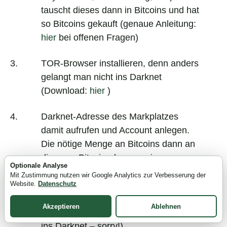
tauscht dieses dann in Bitcoins und hat
so Bitcoins gekauft (genaue Anleitung:
hier
bei offenen Fragen)
TOR-Browser installieren, denn anders
gelangt man nicht ins Darknet
(Download:
hier
)
Darknet-Adresse des Markplatzes
damit aufrufen und Account anlegen.
Die nötige Menge an Bitcoins dann an
die neue Bitcoinadresse seines
Optionale Analyse
Darknetaccount überweisen. Und los
Mit Zustimmung nutzen wir Google Analytics zur Verbesserung der
geht es mit dem Einkauf (die
Website.
Datenschutz
entsprechenden Adressen findet man
Akzeptieren
Ablehnen
leicht
via Google
, wir verlinken NICHT
ins Darknet – sorry!)