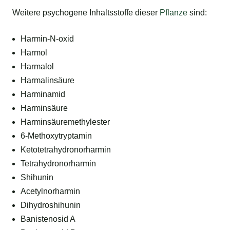
Weitere psychogene Inhaltsstoffe dieser
Pflanze
sind:
Harmin-N-oxid
Harmol
Harmalol
Harmalinsäure
Harminamid
Harminsäure
Harminsäuremethylester
6-Methoxytryptamin
Ketotetrahydronorharmin
Tetrahydronorharmin
Shihunin
Acetylnorharmin
Dihydroshihunin
Banistenosid A