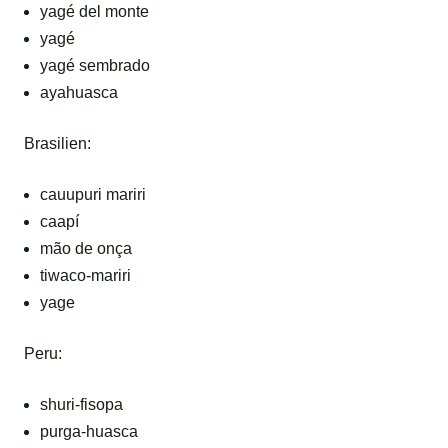
yagé del monte
yagé
yagé sembrado
ayahuasca
Brasilien:
cauupuri mariri
caapí
mão de onça
tiwaco-mariri
yage
Peru:
shuri-fisopa
purga-huasca