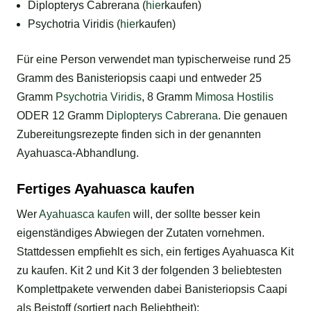
Diplopterys Cabrerana (
hier
kaufen)
Psychotria Viridis (
hier
kaufen)
Für eine Person verwendet man typischerweise rund 25
Gramm des Banisteriopsis caapi und entweder 25
Gramm
Psychotria Viridis
, 8 Gramm
Mimosa Hostilis
ODER 12 Gramm
Diplopterys Cabrerana
. Die genauen
Zubereitungsrezepte finden sich in der genannten
Ayahuasca-Abhandlung.
Fertiges Ayahuasca kaufen
Wer
Ayahuasca kaufen
will, der sollte besser kein
eigenständiges Abwiegen der Zutaten vornehmen.
Stattdessen empfiehlt es sich, ein fertiges Ayahuasca Kit
zu kaufen. Kit 2 und Kit 3 der folgenden 3 beliebtesten
Komplettpakete verwenden dabei Banisteriopsis Caapi
als Beistoff (sortiert nach Beliebtheit):