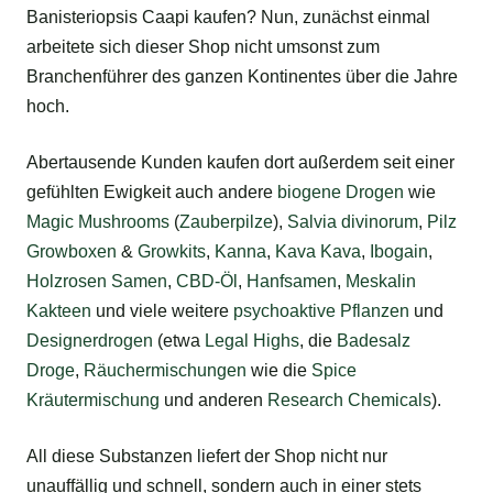
Banisteriopsis Caapi kaufen? Nun, zunächst einmal
arbeitete sich dieser Shop nicht umsonst zum
Branchenführer des ganzen Kontinentes über die Jahre
hoch.
Abertausende Kunden kaufen dort außerdem seit einer
gefühlten Ewigkeit auch andere
biogene
Drogen
wie
Magic Mushrooms
(
Zauberpilze
),
Salvia divinorum
,
Pilz
Growboxen
&
Growkits
,
Kanna
,
Kava Kava
,
Ibogain
,
Holzrosen Samen
,
CBD-Öl
,
Hanfsamen
,
Meskalin
Kakteen
und viele weitere
psychoaktive Pflanzen
und
Designerdrogen
(etwa
Legal Highs
, die
Badesalz
Droge
,
Räuchermischungen
wie die
Spice
Kräutermischung
und anderen
Research Chemicals
).
All diese Substanzen liefert der Shop nicht nur
unauffällig und schnell, sondern auch in einer stets