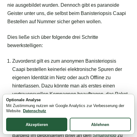
nie ausgebildet wurden. Dennoch gibt es paranoide
Geister unter uns, die selbst beim Banisteriopsis Caapi
Bestellen auf Nummer sicher gehen wollen.
Dies ließe sich über folgende drei Schritte
bewerkstelligen:
Zuvorderst gilt es zum anonymen Banisteriopsis
Caapi bestellen keinerlei elektronische Spuren der
eigenen Identität im Netz oder auch Offline zu
hinterlassen. Dazu könnte man als erstes einen
vertrauensvollen Kompagnon beauftragen, das Paket
Optionale Analyse
an dessen Adresse zu bestellen.
Mit Zustimmung nutzen wir Google Analytics zur Verbesserung der
In einem zweiten Safety-Schritt könnte man auch das
Website.
Datenschutz
Bezahlen von ebenjenem erledigen lassen. Eine
Akzeptieren
Ablehnen
andere Option wäre noch, den nötigen Betrag als
Bargeld im gepolsterten Brief an den
Smartshop
zu