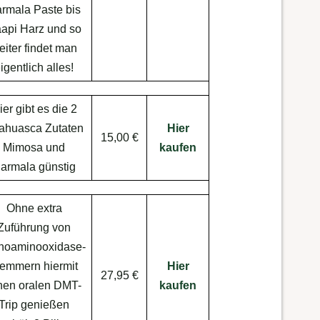
rmala Paste bis
api Harz und so
eiter findet man
igentlich alles!
ier gibt es die 2
ahuasca Zutaten
Hier
15,00 €
Mimosa und
kaufen
armala günstig
Ohne extra
Zuführung von
noaminooxidase-
emmern hiermit
Hier
27,95 €
nen oralen DMT-
kaufen
Trip genießen