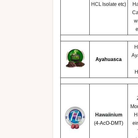
HCL Isolate etc)
Ha
Ca
w
e
H
Ay
Ayahuasca
H
Mo
Hawaiinium
H
(
4-AcO-DMT
)
ei