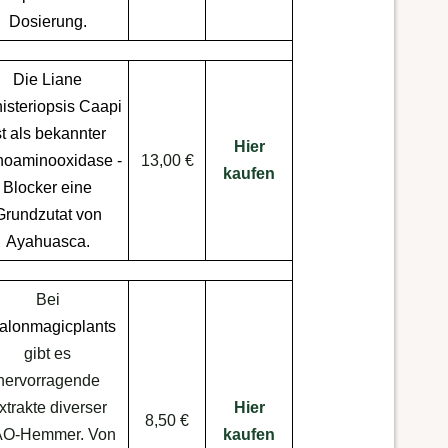
Dosierung.
Die Liane
isteriopsis Caapi
st als bekannter
Hier
oaminooxidase -
13,00 €
kaufen
Blocker eine
Grundzutat von
Ayahuasca
.
Bei
alonmagicplants
gibt es
hervorragende
xtrakte diverser
Hier
8,50 €
O-Hemmer. Von
kaufen