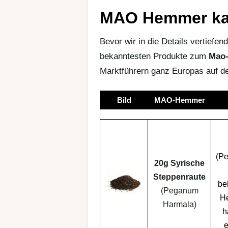
MAO Hemmer kau
Bevor wir in die Details vertiefend
bekanntesten Produkte zum
Mao
Marktführern ganz Europas auf de
Bild
MAO-Hemmer
(
Pe
20g Syrische
Steppenraute
be
(Peganum
He
Harmala)
h
e