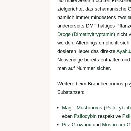
Normalerweise möchten Persone
zielgerichtet das schamanische 
nämlich immer mindestens zweier
andererseits
DMT
haltiges Pflan
Droge (Dimethyltryptamin)
nicht 
werden. Allerdings empfiehlt si
dosieren lieber das direkte
Ayahu
Notwendige bereits enthalten und
man auf Nummer sicher.
Weitere beim Branchenprimus ps
Substanzen:
Magic Mushrooms
(
Psilocybinh
eben
Psilocybin
respektive
Psil
Pilz Growbox
und
Mushroom Gr