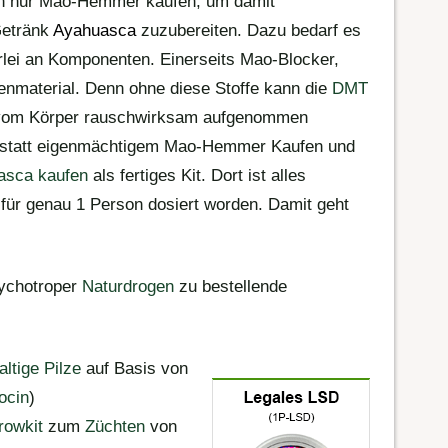
n nur Mao-Hemmer kaufen, um damit
Getränk
Ayahuasca
zuzubereiten. Dazu bedarf es
lei an Komponenten. Einerseits Mao-Blocker,
zenmaterial. Denn ohne diese Stoffe kann die
DMT
vom Körper rauschwirksam aufgenommen
ch statt eigenmächtigem Mao-Hemmer Kaufen und
asca kaufen
als fertiges Kit. Dort ist alles
 für genau 1 Person dosiert worden. Damit geht
ychotroper
Naturdrogen
zu bestellende
altige Pilze
auf Basis von
ocin
)
owkit
zum
Züchten
von