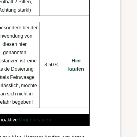
enthält 2 Pillen,
Achtung stark!)
besondere bei der
nwendung von
diesen hier
genannten
stanzen ist eine
Hier
8,50 €
xakte Dosierung
kaufen
ttels Feinwaage
rlässlich, möchte
an sich nicht in
efahr begeben!
hoaktive
Drogen kaufen