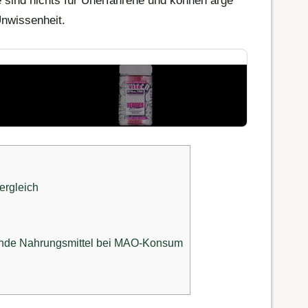
 sind nichts für Unerfahrene und können arge
Unwissenheit.
rgleich
ende Nahrungsmittel bei MAO-Konsum