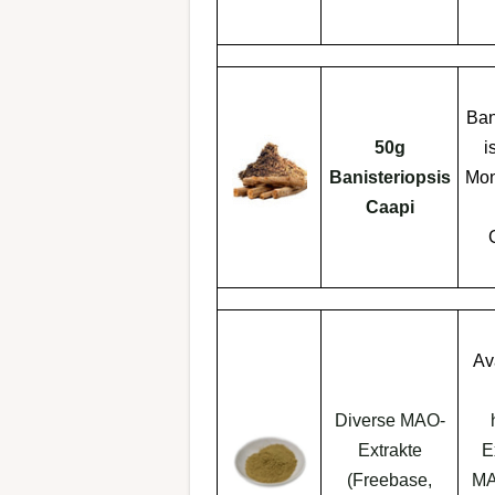
Ban
50g
i
Banisteriopsis
Mon
Caapi
Av
Diverse MAO-
Extrakte
E
(Freebase,
MA