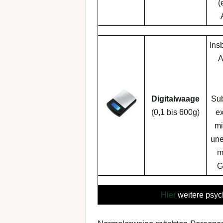
(
Ins
A
Digitalwaage
Sub
(0,1 bis 600g)
e
mi
une
m
G
Hier
weitere psyc