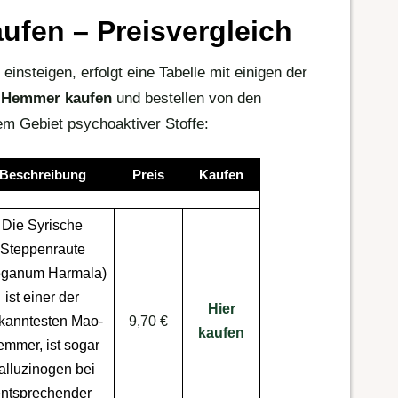
fen – Preisvergleich
 einsteigen, erfolgt eine Tabelle mit einigen der
-Hemmer kaufen
und bestellen von den
m Gebiet psychoaktiver Stoffe:
Beschreibung
Preis
Kaufen
Die
Syrische
Steppenraute
ganum Harmala
)
ist einer der
Hier
kanntesten Mao-
9,70 €
kaufen
mmer, ist sogar
alluzinogen
bei
ntsprechender