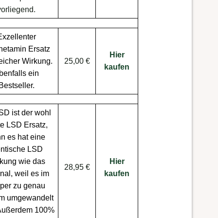
vorliegend.
Exzellenter
etamin Ersatz
Hier
leicher
Wirkung
.
25,00 €
kaufen
benfalls ein
Bestseller.
LSD
ist der wohl
te
LSD Ersatz
,
n es hat eine
entische
LSD
rkung
wie das
Hier
28,95 €
nal, weil es im
kaufen
per zu genau
m umgewandelt
 Außerdem 100%