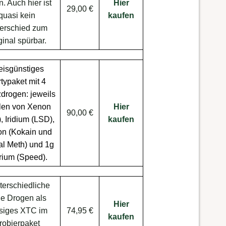
n. Auch hier ist
Hier
29,00 €
quasi kein
kaufen
erschied zum
ginal spürbar.
eisgünstiges
typaket mit 4
zdrogen: jeweils
llen von Xenon
Hier
90,00 €
 Iridium (
LSD
),
kaufen
n (
Kokain
und
al Meth
) und 1g
rium (
Speed
).
terschiedliche
le Drogen als
Hier
ssiges XTC im
74,95 €
kaufen
robierpaket