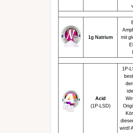
Amph
1g Natrium
mit g
E
1P-
bes
den
id
Acid
Wi
(
1P-LSD
)
Origi
Kör
diese
wird!