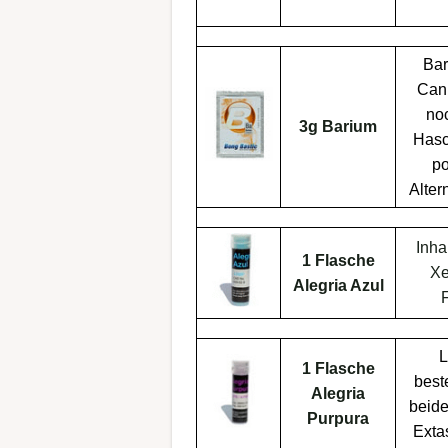
Bar
Can
noc
3g Barium
Has
p
Alter
Inha
1 Flasche
Xe
Alegria Azul
F
L
1 Flasche
best
Alegria
beide
Purpura
Exta