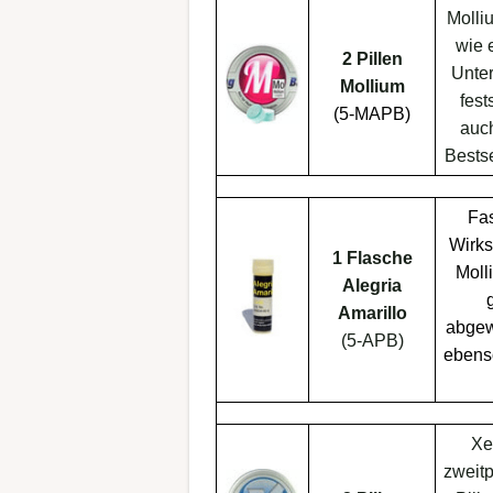
Moll
wie e
2 Pillen
Unter
Mollium
fest
(5-MAPB)
auch
Bests
Fas
Wirks
1 Flasche
Moll
Alegria
Amarillo
abgew
(5-APB)
ebens
Xe
zweit