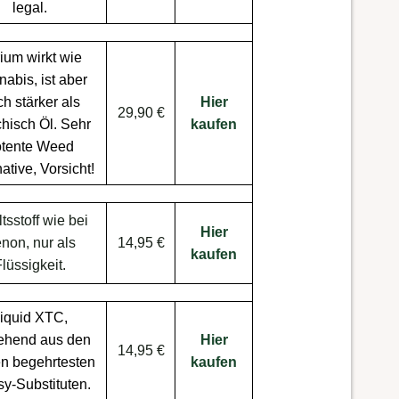
legal.
ium wirkt wie
nabis
, ist aber
h stärker als
Hier
29,90 €
chisch
Öl. Sehr
kaufen
otente
Weed
native
, Vorsicht!
ltsstoff wie bei
Hier
non, nur als
14,95 €
kaufen
lüssigkeit.
iquid XTC,
ehend aus den
Hier
14,95 €
n begehrtesten
kaufen
sy
-Substituten.