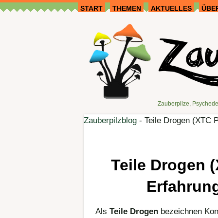
START
THEMEN
AKTUELLES
ÜBE
Zauberpilze, Psychede
Zauberpilzblog
-
Teile Drogen (XTC P
Teile Drogen (
Erfahrun
Als
Teile Drogen
bezeichnen Kon