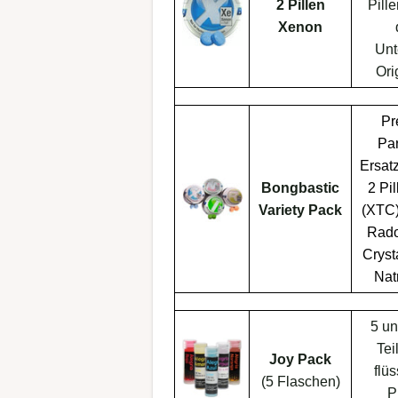
2 Pillen
Pille
Xenon
Unt
Ori
Pr
Par
Ersat
Bongbastic
2 Pi
Variety Pack
(XTC),
Rado
Cryst
Nat
5 un
Tei
Joy Pack
flü
(5 Flaschen)
P