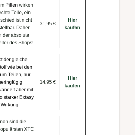
ium
Pillen
wirken
chte Teile, ein
schied ist nicht
Hier
31,95 €
stellbar. Daher
kaufen
 der absolute
eller des Shops!
t der gleiche
toff wie bei den
ium-Teilen, nur
Hier
geringfügig
14,95 €
kaufen
andelt aber mit
o starker
Extasy
Wirkung
!
non sind die
populärsten XTC