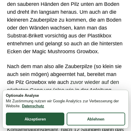
den sauberen Händen den Pilz unten am Boden
und dreht ihn langsam heraus. Um auch an die
kleineren
Zauberpilze
zu kommen, die am Boden
oder den Wänden wachsen, kann man das
Substrat-Brikett vorsichtig aus der Plastikbox
entnehmen und gelangt so auch an die hintersten
Ecken der
Magic Mushrooms
Growbox.
Nach dem man also alle Zauberpilze (so klein sie
auch sein mögen) abgeerntet hat, bereitet man
die
Pilz Growbox
wie auch
zuvor wieder auf den
nächsten Gang vor (also wie in der Anleitung
Optionale Analyse
geschrieben: Substrat in der Plastikbox maximal
Mit Zustimmung nutzen wir Google Analytics zur Verbesserung der
mit Wasser befüllen, Deckel drauf und in den
Website.
Datenschutz
Kühlschrank für 12 Stunden, die Tüte mit
Akzeptieren
Ablehnen
Büroklammern sofort verschließen wegen
Kontaminationsgefahr, nach 12 Stunden dann das