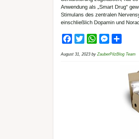
Anwendung als „Smart Drug“ gewon
Stimulans des zentralen Nervens
einschließlich Dopamin und Norad
F
T
W
M
T
a
wi
h
e
eil
August 31, 2023
by
ZauberPilzBlog Team
c
tt
at
ss
e
e
er
s
e
n
b
A
n
o
p
g
o
p
er
k