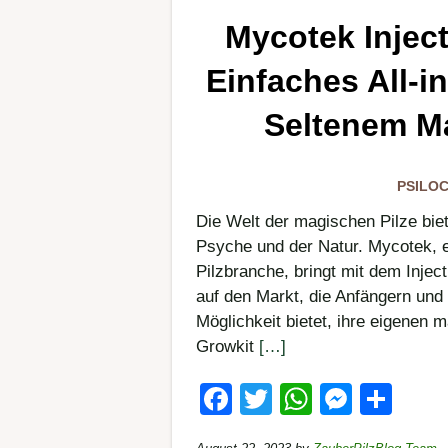
Mycotek Inject
Einfaches All-i
Seltenem M
PSILOC
Die Welt der magischen Pilze biet
Psyche und der Natur. Mycotek, 
Pilzbranche, bringt mit dem Inje
auf den Markt, die Anfängern und
Möglichkeit bietet, ihre eigenen 
Growkit
[…]
F
T
W
M
T
a
wi
h
e
eil