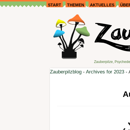
START
THEMEN
AKTUELLES
ÜBE
Zauberpilze, Psychede
Zauberpilzblog
-
Archives for 2023
-
A