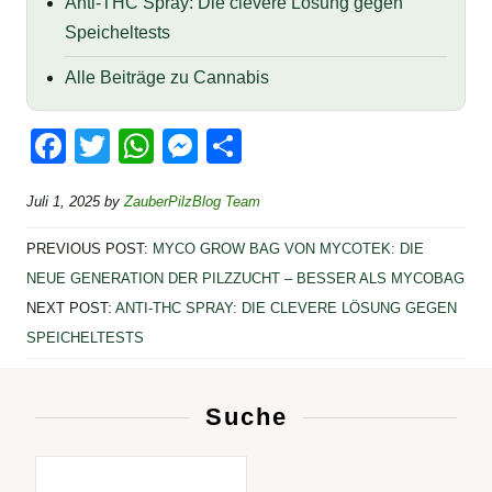
Anti‑THC Spray: Die clevere Lösung gegen
Speicheltests
Alle Beiträge zu Cannabis
F
T
W
M
T
a
wi
h
e
eil
Juli 1, 2025
by
ZauberPilzBlog Team
c
tt
at
ss
e
e
er
s
e
n
PREVIOUS POST:
MYCO GROW BAG VON MYCOTEK: DIE
b
A
n
NEUE GENERATION DER PILZZUCHT – BESSER ALS MYCOBAG
NEXT POST:
ANTI‑THC SPRAY: DIE CLEVERE LÖSUNG GEGEN
o
p
g
SPEICHELTESTS
o
p
er
k
Suche