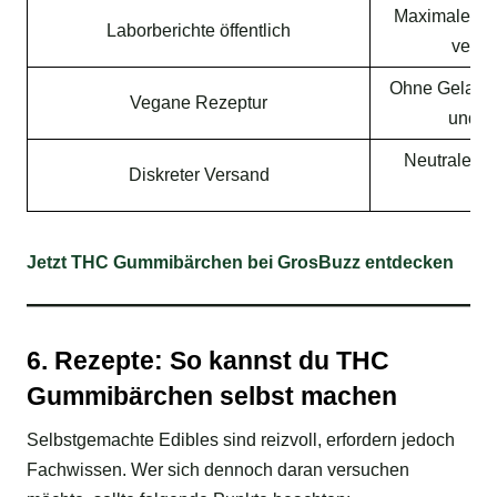
Maximale Tra
Laborberichte öffentlich
verlä
Ohne Gelatine
Vegane Rezeptur
und v
Neutrale Ve
Diskreter Versand
Z
Jetzt THC Gummibärchen bei GrosBuzz entdecken
6. Rezepte: So kannst du THC
Gummibärchen selbst machen
Selbstgemachte Edibles sind reizvoll, erfordern jedoch
Fachwissen. Wer sich dennoch daran versuchen