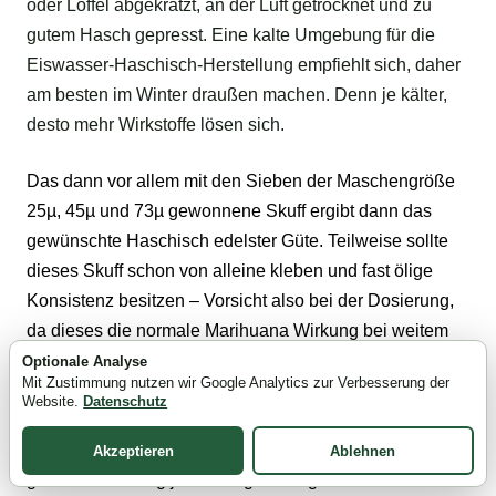
oder Löffel abgekratzt, an der Luft getrocknet und zu
gutem Hasch gepresst. Eine kalte Umgebung für die
Eiswasser-Haschisch-Herstellung empfiehlt sich, daher
am besten im Winter draußen machen. Denn je kälter,
desto mehr Wirkstoffe lösen sich.
Das dann vor allem mit den Sieben der Maschengröße
25µ, 45µ und 73µ gewonnene Skuff ergibt dann das
gewünschte Haschisch edelster Güte. Teilweise sollte
dieses Skuff schon von alleine kleben und fast ölige
Konsistenz besitzen – Vorsicht also bei der Dosierung,
da dieses die normale
Marihuana Wirkung
bei weitem
übertrifft! Aber auch die übrigen Siebungen können vor
Optionale Analyse
Mit Zustimmung nutzen wir Google Analytics zur Verbesserung der
allem bis zum 160er Sieb noch als erstklassig
Website.
Datenschutz
bezeichnet werden. Man sieht schon selbst, welche
Siebung gute Qualität hat und wird mindestens in der
Akzeptieren
Ablehnen
gröbsten Siebung jede Menge unangenehmer