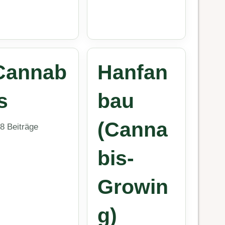
Cannab
Hanfan
s
bau
(Canna
8 Beiträge
bis-
Growin
g)