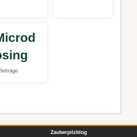
Microd
osing
Beiträge
Zauberpilzblog