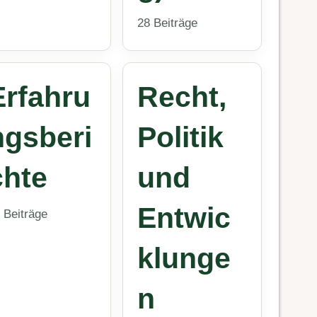
28 Beiträge
Erfahru
Recht,
ngsberi
Politik
chte
und
Entwic
 Beiträge
klunge
n