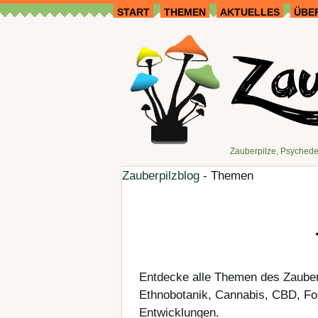
START
THEMEN
AKTUELLES
ÜBE
Zauberpilze, Psychede
Zauberpilzblog
-
Themen
Entdecke alle Themen des Zauberp
Ethnobotanik, Cannabis, CBD, Fo
Entwicklungen.