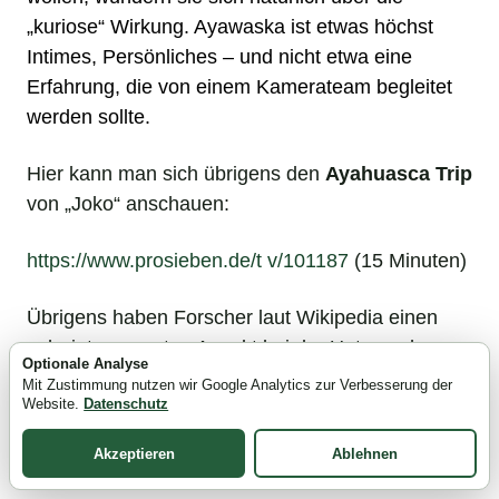
„kuriose“ Wirkung. Ayawaska ist etwas höchst
Intimes, Persönliches – und nicht etwa eine
Erfahrung, die von einem Kamerateam begleitet
werden sollte.
Hier kann man sich übrigens den
Ayahuasca Trip
von „Joko“ anschauen:
https://www.prosieben.de/t v/101187
(15 Minuten)
Übrigens haben Forscher laut Wikipedia einen
sehr interessanten Aspekt bei der Untersuchung
Optionale Analyse
von Ayawaska herausgefunden: Langjährige
Mit Zustimmung nutzen wir Google Analytics zur Verbesserung der
Website.
Datenschutz
Konsumenten dieses Trunks wiesen eine stabilere
Persönlichkeit und ein besseres Gedächtnis als
Akzeptieren
Ablehnen
die Kontrollgruppe der Studie auf.