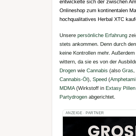
entwickelte sich der zwischen
Ams
Onlineshop
zum kontinentalen Mar
hochqualitatives Herbal XTC kauf
Unsere
persönliche Erfahrung
zei
stets ankommen. Denn durch den 
keine Kontrollen mehr. Außerde
wittern, da sie es von der Ausbil
Drogen
wie
Cannabis
(also
Gras
Cannabis-Öl
),
Speed
(
Amphetam
MDMA
(Wirkstoff in
Extasy Pillen
Partydrogen
abgerichtet.
ANZEIGE · PARTNER