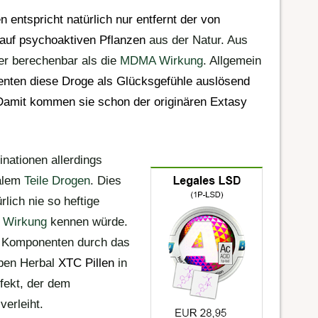
en
entspricht natürlich nur entfernt der von
 auf
psychoaktiven Pflanzen
aus der Natur. Aus
ger berechenbar als die
MDMA Wirkung
. Allgemein
nten diese
Droge
als Glücksgefühle auslösend
 Damit kommen sie schon der originären
Extasy
nationen allerdings
malem
Teile Drogen
. Dies
lich nie so heftige
 Wirkung
kennen würde.
e Komponenten durch das
aben Herbal
XTC
Pillen
in
fekt, der dem
erleiht.