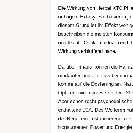
Die
Wirkung
von Herbal
XTC Pill
richtigem
Extasy
. Sie basieren ja
diesem Grund ist ihr Effekt weni
beschreiben die meisten
Konsume
und leichte Optiken induzierend.
Wirkung
verblüffend nahe.
Darüber hinaus können die Halluzi
markanter ausfallen als bei nor
kommt auf die Dosierung an. Natür
Optiken, wie man es von der
LSD
Aber schon recht psychedelisch
enthaltene
LSA
. Des Weiteren h
der Regel einen stimulierenden Ef
Konsumenten Power und Energie v