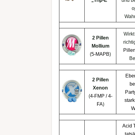
„Trip-E“
und be
o
Wah
Wirkt
2 Pillen
richt
Mollium
Pille
(
5-MAPB
)
Be
Eben
2 Pillen
be
Xenon
Part
(
4-FMP / 4-
star
FA
)
W
Acid 
tats