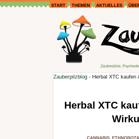
START
THEMEN
AKTUELLES
ÜBE
Zauberpilze, Psychede
Zauberpilzblog
-
Herbal XTC kaufen &
Herbal XTC kauf
Wirku
CANNABIS
,
ETHNOBOTA