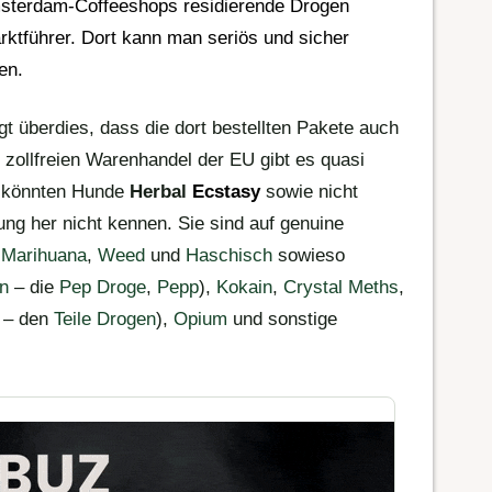
terdam-Coffeeshops
residierende
Drogen
ktführer. Dort kann man seriös und sicher
en.
gt überdies, dass die dort bestellten Pakete auch
zollfreien Warenhandel der EU gibt es quasi
m könnten Hunde
Herbal
Ecstasy
sowie nicht
dung her nicht kennen. Sie sind auf genuine
,
Marihuana
,
Weed
und
Haschisch
sowieso
in
– die
Pep Droge
,
Pepp
),
Kokain
,
Crystal Meths
,
– den
Teile Drogen
),
Opium
und sonstige