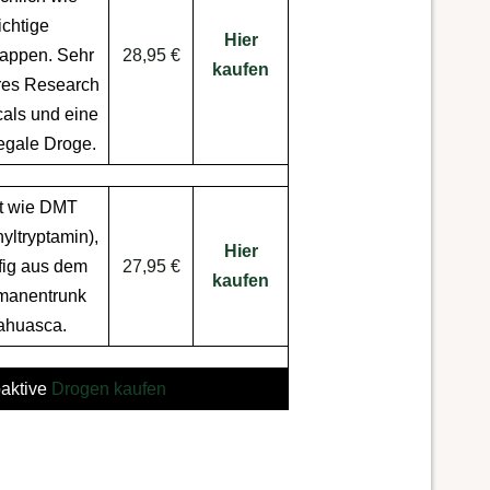
ichtige
Hier
appen
. Sehr
28,95 €
kaufen
res
Research
als
und eine
egale Droge
.
t wie
DMT
yltryptamin)
,
Hier
fig aus dem
27,95 €
kaufen
manentrunk
ahuasca
.
aktive
Drogen kaufen