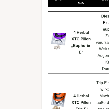
u.a.
Dies
Ex
eup
4 Herbal
Z
XTC Pillen
verursa
„Euphorie-
Welt 
E“
Augen 
Kr
Dur
Trip-E 
wirk
4 Herbal
Macht
XTC Pillen
außerd