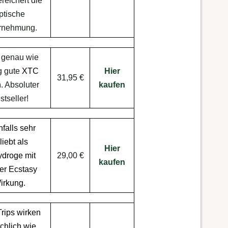
reichert die
ptische
rnehmung.
 genau wie
ig gute
XTC
Hier
31,95 €
n
. Absoluter
kaufen
stseller!
falls sehr
liebt als
Hier
ydroge
mit
29,00 €
kaufen
ker
Ecstasy
irkung
.
Trips
wirken
ächlich wie