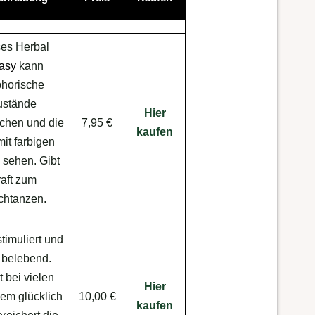
es Herbal
tasy
kann
horische
ustände
Hier
chen und die
7,95 €
kaufen
mit farbigen
sehen. Gibt
aft zum
chtanzen.
stimuliert und
t belebend.
 bei vielen
Hier
em glücklich
10,00 €
kaufen