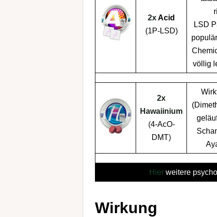
r
2x
Acid
LSD
P
(1P-LSD)
populä
Chemic
völlig
l
Wirk
2x
(Dimeth
Hawaiinium
geläu
(
4-AcO-
Scha
DMT
)
Ay
Hier
weitere psycho
Wirkung