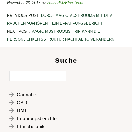
November 26, 2015
by
ZauberPilzBlog Team
c
tt
at
ss
e
e
er
s
e
n
PREVIOUS POST:
DURCH MAGIC MUSHROOMS MIT DEM
b
A
n
RAUCHEN AUFHÖREN – EIN ERFAHRUNGSBERICHT
NEXT POST:
MAGIC MUSHROOMS TRIP KANN DIE
o
p
g
PERSÖNLICHKEITSSTRUKTUR NACHHALTIG VERÄNDERN
o
p
er
k
Suche
Cannabis
CBD
DMT
Erfahrungsberichte
Ethnobotanik