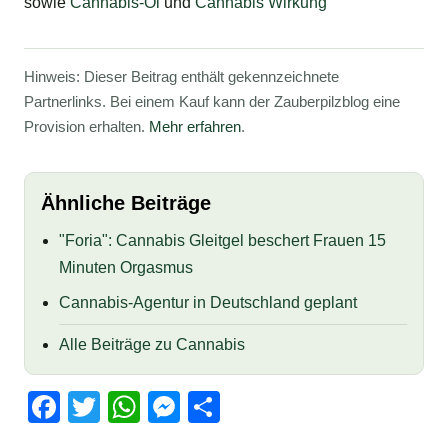
sowie
Cannabis-Öl
und
Cannabis Wirkung
Hinweis: Dieser Beitrag enthält gekennzeichnete
Partnerlinks. Bei einem Kauf kann der Zauberpilzblog eine
Provision erhalten.
Mehr erfahren
.
Ähnliche Beiträge
"Foria": Cannabis Gleitgel beschert Frauen 15
Minuten Orgasmus
Cannabis-Agentur in Deutschland geplant
Alle Beiträge zu Cannabis
F
T
W
M
T
a
wi
h
e
eil