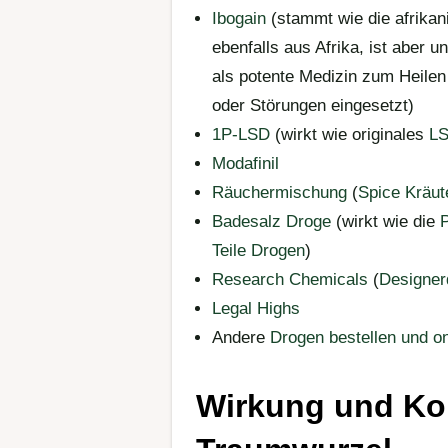
Ibogain
(stammt wie die afrika
ebenfalls aus Afrika, ist aber u
als potente Medizin zum Heile
oder Störungen eingesetzt)
1P-LSD
(wirkt wie originales
L
Modafinil
Räuchermischung
(
Spice
Kräut
Badesalz Droge
(wirkt wie die
Teile Drogen
)
Research Chemicals
(
Designer
Legal Highs
Andere
Drogen bestellen und o
Wirkung und Ko