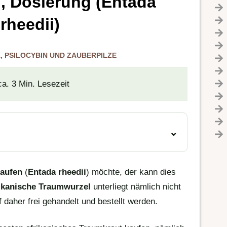
, Dosierung (Entada
rheedii)
K
,
PSILOCYBIN UND ZAUBERPILZE
ca. 3 Min. Lesezeit
kaufen
(
Entada rheedii
) möchte, der kann dies
ikanische Traumwurzel
unterliegt nämlich nicht
daher frei gehandelt und bestellt werden.