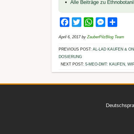
Alle Beiträge zu Ethnobotani
F
T
W
M
T
a
wi
h
e
eil
April 6, 2017
by
ZauberPilzBlog Team
c
tt
at
ss
e
e
er
s
e
n
PREVIOUS POST:
AL-LAD KAUFEN & O
DOSIERUNG
b
A
n
NEXT POST:
5-MEO-DMT: KAUFEN, W
o
p
g
o
p
er
k
Deutschspra