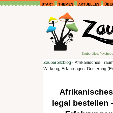
START
THEMEN
AKTUELLES
ÜBE
Zauberpilze, Psychede
Zauberpilzblog
-
Afrikanisches Traum
Wirkung, Erfahrungen, Dosierung (En
Afrikanische
legal bestellen