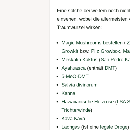
Eine solche bei weitem noch nicht 
einsehen, wobei die allermeisten v
Traumwurzel wirken:
Magic Mushrooms bestellen
/
Z
Growkit
bzw.
Pilz Growbox
,
Mag
Meskalin Kaktus
(
San Pedro K
Ayahuasca
(enthält
DMT
)
5-MeO-DMT
Salvia divinorum
Kanna
Hawaiianische Holzrose
(
LSA 
Trichterwinde
)
Kava Kava
Lachgas
(ist eine
legale Droge
)