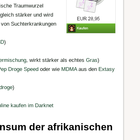
nische Traumwurzel
ngleich stärker und wird
n von Suchterkrankungen
SD
)
ermischung
, wirkt stärker als echtes
Gras
)
Pep Droge
Speed
oder wie
MDMA
aus den
Extasy
droge
)
nline kaufen im Darknet
nsum der afrikanischen