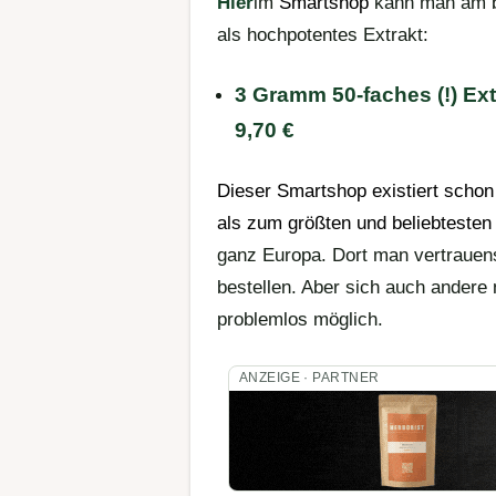
Hier
im
Smartshop
kann man am be
als hochpotentes Extrakt:
3 Gramm 50-faches (!) Ext
9,70 €
Dieser
Smartshop
existiert schon
als zum größten und beliebteste
ganz Europa. Dort man vertrauens
bestellen. Aber sich auch andere 
problemlos möglich.
ANZEIGE · PARTNER