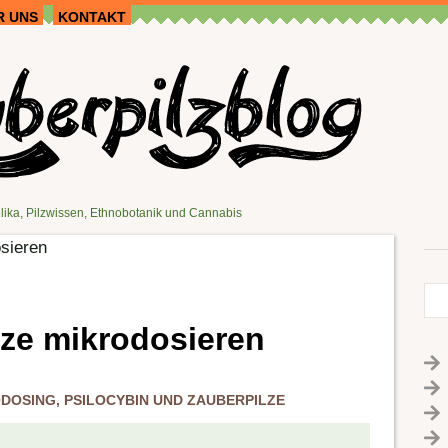
R UNS
KONTAKT
lika, Pilzwissen, Ethnobotanik und Cannabis
sieren
lze mikrodosieren
DOSING
,
PSILOCYBIN UND ZAUBERPILZE