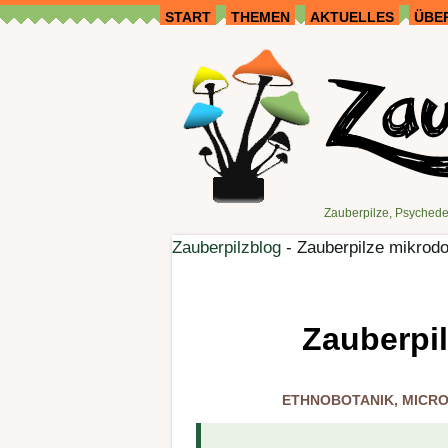
START
THEMEN
AKTUELLES
ÜBE
Zauberpilze, Psychede
Zauberpilzblog
-
Zauberpilze mikrodo
Zauberpi
ETHNOBOTANIK
,
MICRO