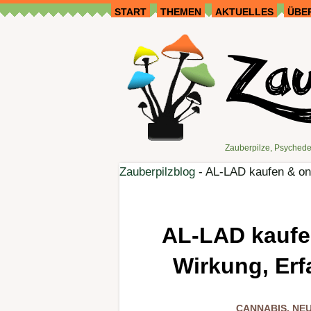
START
THEMEN
AKTUELLES
ÜBE
Zauberpilze, Psychede
Zauberpilzblog
-
AL-LAD kaufen & onl
AL-LAD kaufen
Wirkung, Er
CANNABIS
,
NEU