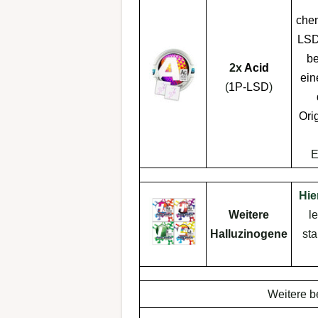
chem
LS
b
2x
Acid
ei
(
1P-LSD
)
Ori
E
Hie
Weitere
l
Halluzinogene
st
Weitere b