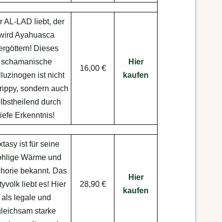
 AL-LAD liebt, der
wird Ayahuasca
ergöttern! Dieses
schamanische
Hier
16,00 €
luzinogen ist nicht
kaufen
trippy, sondern auch
lbstheilend durch
tiefe Erkenntnis!
tasy ist für seine
hlige Wärme und
horie bekannt. Das
Hier
yvolk liebt es! Hier
28,90 €
kaufen
als legale und
gleichsam starke