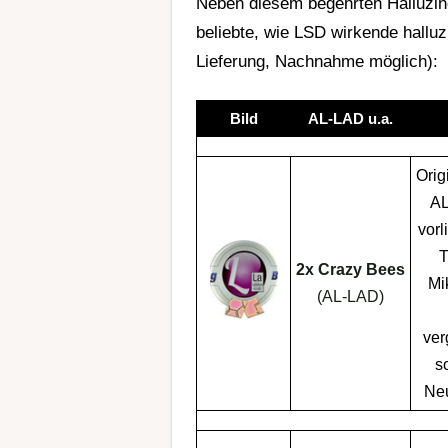
Neben diesem begehrten Halluzin
beliebte, wie
LSD wirkende
hallu
Lieferung, Nachnahme möglich):
Bild
AL-LAD u.a.
Orig
AL
vorl
T
2x Crazy Bees
Mi
(AL-LAD)
ver
s
Neu