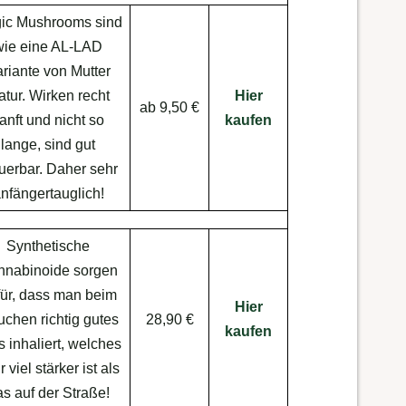
ic Mushrooms sind
wie eine AL-LAD
riante von Mutter
tur. Wirken recht
Hier
ab 9,50 €
anft und nicht so
kaufen
lange, sind gut
uerbar. Daher sehr
nfängertauglich!
Synthetische
nnabinoide sorgen
für, dass man beim
Hier
chen richtig gutes
28,90 €
kaufen
s inhaliert, welches
 viel stärker ist als
s auf der Straße!