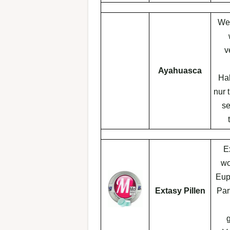
Wer
v
Ayahuasca
Hal
nur 
se
Ex
wo
Eup
Extasy Pillen
Part