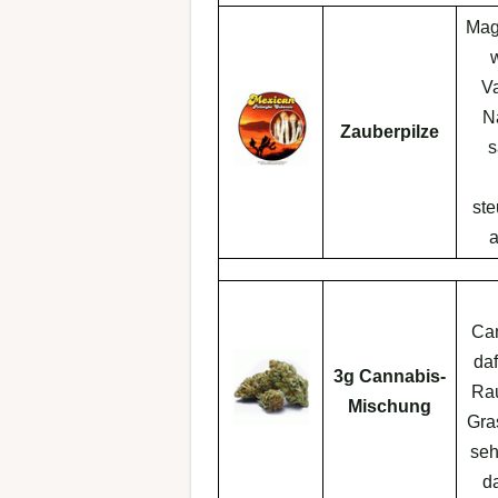
Mag
Va
Na
Zauberpilze
s
ste
a
Ca
da
3g Cannabis-
Rau
Mischung
Gra
sehr
da