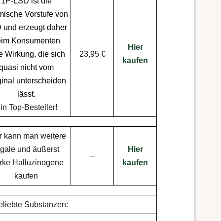
1P-LSD ist die
ische Vorstufe von
D
und erzeugt daher
eim Konsumenten
Hier
ne
Wirkung
, die sich
23,95 €
kaufen
quasi nicht vom
ginal unterscheiden
lässt.
in Top-Besteller!
r
kann man weitere
egale und äußerst
Hier
–
arke Halluzinogene
kaufen
kaufen
eliebte Substanzen: