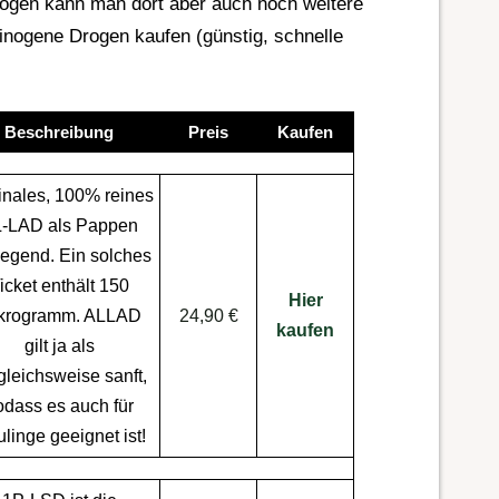
ogen kann man dort aber auch noch weitere
zinogene
Drogen kaufen
(günstig, schnelle
Beschreibung
Preis
Kaufen
inales, 100% reines
-LAD als
Pappen
iegend. Ein solches
icket
enthält 150
Hier
krogramm. ALLAD
24,90 €
kaufen
gilt ja als
gleichsweise sanft,
odass es auch für
linge geeignet ist!