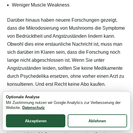
Weniger Muscle Weakness
Darüber hinaus haben neuere Forschungen gezeigt,
dass die Mikrodosierung von Mushrooms die Symptome
von Bedrücktheit und Angstzuständen lindern kann.
Obwohl dies eine erstaunliche Nachricht ist, muss man
sich darüber im Klaren sein, dass die Forschung noch
lange nicht abgeschlossen ist. Wenn Sie unter
Angstzuständen leiden, sollten Sie keine Medikamente
durch Psychedelika ersetzen, ohne vorher einen Arzt zu
konsultieren. Und erst Recht keine Abo kaufen.
Optionale Analyse
Weitere Wirkungen
Mit Zustimmung nutzen wir Google Analytics zur Verbesserung der
Website.
Datenschutz
Die Nutzer sagen, dass es sie nicht high macht, sondern
sie kreativer und schärfer werden lässt oder ihr geistiges
Akzeptieren
Ablehnen
Wohlgefühl auf irgendeine Weise verbessert. Sie