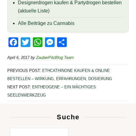
Designerdrogen kaufen & Partydrogen bestellen
(aktuelle Liste)
Alle Beiträge zu Cannabis
F
T
W
M
T
a
wi
h
e
eil
April 6, 2017
by
ZauberPilzBlog Team
c
tt
at
ss
e
e
er
s
e
n
PREVIOUS POST:
ETHCATHINONE KAUFEN & ONLINE
b
A
n
BESTELLEN – WIRKUNG, ERFAHRUNGEN, DOSIERUNG
NEXT POST:
ENTHEOGENE – EIN MÄCHTIGES
o
p
g
SEELENWERKZEUG
o
p
er
k
Suche