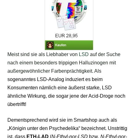
Meist sind sie als Liebhaber von
LSD
auf der Suche
nach einem besonders trippigen Halluzinogen mit
außergewöhnlicher Farbenprächtigkeit. Als
sogenanntes LSD-Analog induziert es beim
Konsumenten nämlich eine äußerst starke,
LSD
ähnliche Wirkung
, die sogar jene der
Acid-Droge
noch
übertrifft!
Dementsprechend wird sie im
Smartshop
auch als
„Königin unter den Psychedelika“ bezeichnet. Unstrittig
ist, dass
ETH-LAD
(
N-Ethyl-nor-LSD
bzw
. N-Ethyl-nor-