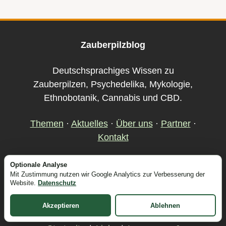
Zauberpilzblog
Deutschsprachiges Wissen zu
Zauberpilzen, Psychedelika, Mykologie,
Ethnobotanik, Cannabis und CBD.
Themen
·
Aktuelles
·
Über uns
·
Partner
·
Kontakt
Optionale Analyse
Informationen zu Datenschutz,
Mit Zustimmung nutzen wir Google Analytics zur Verbesserung der
verantwortlicher Stelle und Nutzung
Website.
Datenschutz
stehen im
Impressum und Datenschutz
.
Akzeptieren
Ablehnen