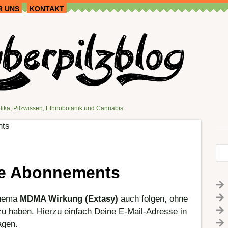
R UNS
KONTAKT
lika, Pilzwissen, Ethnobotanik und Cannabis
nts
te Abonnements
Thema
MDMA Wirkung (Extasy)
auch folgen, ohne
zu haben. Hierzu einfach Deine E-Mail-Adresse in
agen.