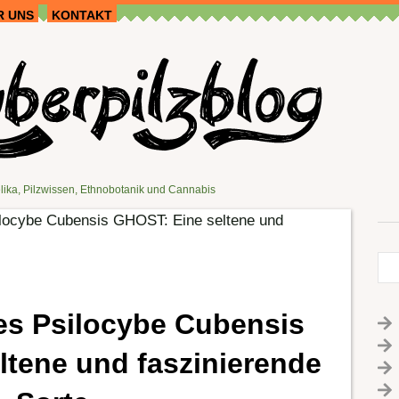
R UNS
KONTAKT
lika, Pilzwissen, Ethnobotanik und Cannabis
locybe Cubensis GHOST: Eine seltene und
s Psilocybe Cubensis
ltene und faszinierende