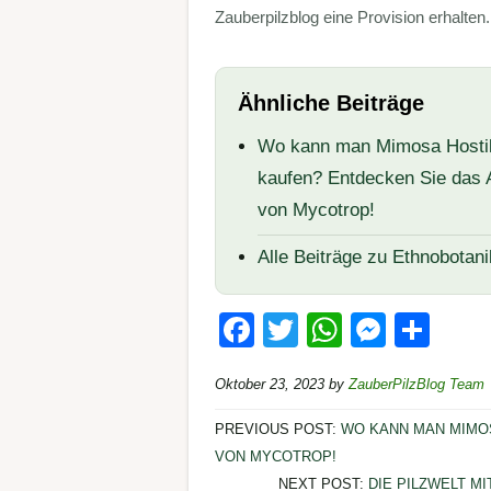
Zauberpilzblog eine Provision erhalten
Ähnliche Beiträge
Wo kann man Mimosa Hostil
kaufen? Entdecken Sie das 
von Mycotrop!
Alle Beiträge zu Ethnobotani
F
T
W
M
T
a
wi
h
e
eil
Oktober 23, 2023
by
ZauberPilzBlog Team
c
tt
at
ss
e
e
er
s
e
n
PREVIOUS POST:
WO KANN MAN MIMOS
VON MYCOTROP!
b
A
n
NEXT POST:
DIE PILZWELT M