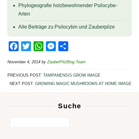
Phylogeografie holzbewohnender Psilocybe-
Arten
Alle Beiträge zu Psilocybin und Zauberpilze
F
T
W
M
T
a
wi
h
e
eil
November 4, 2014
by
ZauberPilzBlog Team
c
tt
at
ss
e
e
er
s
e
n
PREVIOUS POST:
TAMPANENSIS GROW IMAGE
b
A
n
NEXT POST:
GROWING MAGIC MUSHROOMS AT HOME IMAGE
o
p
g
o
p
er
Suche
k