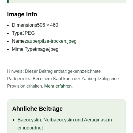
Image Info
Dimensions
506 × 460
Type
JPEG
Name
zauberpilze-trocken.jpeg
Mime Type
image/jpeg
Hinweis: Dieser Beitrag enthält gekennzeichnete
Partnerlinks. Bei einem Kauf kann der Zauberpilzblog eine
Provision erhalten.
Mehr erfahren
.
Ähnliche Beiträge
Baeocystin, Norbaeocystin und Aeruginascin
eingeordnet