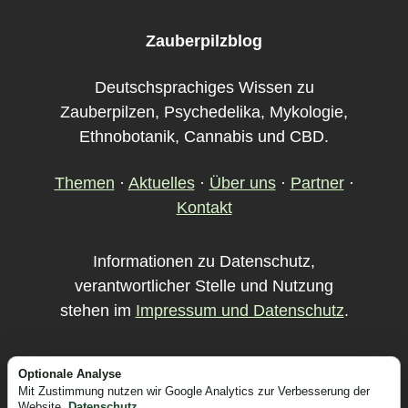
Zauberpilzblog
Deutschsprachiges Wissen zu
Zauberpilzen, Psychedelika, Mykologie,
Ethnobotanik, Cannabis und CBD.
Themen
·
Aktuelles
·
Über uns
·
Partner
·
Kontakt
Informationen zu Datenschutz,
verantwortlicher Stelle und Nutzung
stehen im
Impressum und Datenschutz
.
Startseite
Links
Impressum &
Optionale Analyse
Mit Zustimmung nutzen wir Google Analytics zur Verbesserung der
Datenschutz
Kontakt
Website.
Datenschutz