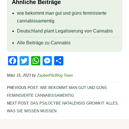
Ähnliche Beiträge
wie bekommt man gut und güns feminisierte
cannabissamentig
Deutschland plant Legalisierung von Cannabis
Alle Beiträge zu Cannabis
F
T
W
M
T
a
wi
h
e
eil
März 15, 2023
by
ZauberPilzBlog Team
c
tt
at
ss
e
e
er
s
e
n
PREVIOUS POST:
WIE BEKOMMT MAN GUT UND GÜNS
b
A
n
FEMINISIERTE CANNABISSAMENTIG
NEXT POST:
DAS PSILOCYBE NATALENSIS GROWKIT: ALLES,
o
p
g
WAS SIE WISSEN MÜSSEN
o
p
er
k