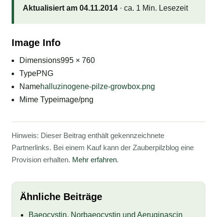
Aktualisiert am 04.11.2014
· ca. 1 Min. Lesezeit
Image Info
Dimensions
995 × 760
Type
PNG
Name
halluzinogene-pilze-growbox.png
Mime Type
image/png
Hinweis: Dieser Beitrag enthält gekennzeichnete
Partnerlinks. Bei einem Kauf kann der Zauberpilzblog eine
Provision erhalten.
Mehr erfahren
.
Ähnliche Beiträge
Baeocystin, Norbaeocystin und Aeruginascin