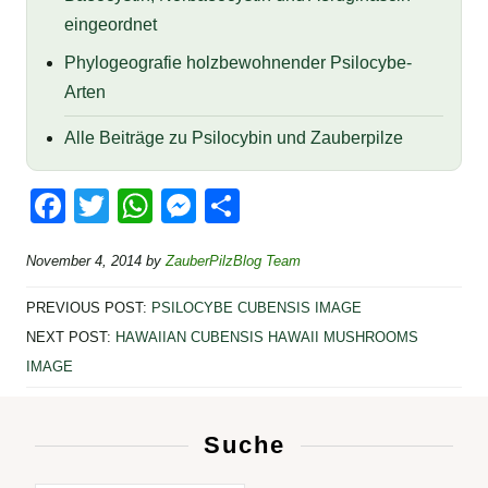
eingeordnet
Phylogeografie holzbewohnender Psilocybe-
Arten
Alle Beiträge zu Psilocybin und Zauberpilze
F
T
W
M
T
a
wi
h
e
eil
November 4, 2014
by
ZauberPilzBlog Team
c
tt
at
ss
e
e
er
s
e
n
PREVIOUS POST:
PSILOCYBE CUBENSIS IMAGE
b
A
n
NEXT POST:
HAWAIIAN CUBENSIS HAWAII MUSHROOMS
IMAGE
o
p
g
o
p
er
k
Suche